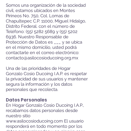
Somos una organización de la sociedad
civil, estamos ubicados en Montes
Pirineos No. 750, Col. Lomas de
Chapultepec C.P. 11000, Miguel Hidalgo,
Distrito Federal. con el número de
Teléfono:
(55) 5282 5689
y
(55) 5202
6936
. Nuestro Responsable de
Protección de Datos es ___ y se ubica
en el mismo domicilio, usted podrá
contactarle en el correo electrónico:
contacto@asilocosioducoing.org.mx
Una de las prioridades de Hogar
Gonzalo Cosio Ducoing I.A.P. es respetar
la privacidad de sus usuarios y mantener
segura la información y los datos
personales que recolecta.
Datos Personales
En Hogar Gonzalo Cosio Ducoing I.A.P.,
recabamos datos personales desde
nuestro sitio
www.asilocosioducoing.com
El usuario
responderá en todo momento por los