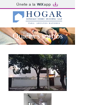
Únete a la
app
Quiénes somos